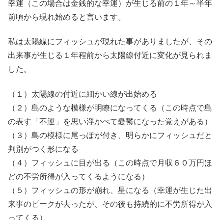
幸運（この場合は金銭的な幸運）が生じる前の１年～半年
前頃から現れ始めると言います。
私は太陽線にフィッシュが現れた事がありましたが、その
出来事が生じる１年程前から太陽線付近に変化が見られま
した。
（１）太陽線の付近に細かい線が出始める
（２）島のような模様が明瞭になってくる（この時点で島
の表す「不運」を思い浮かべて憂鬱になった覚えがある）
（３）島の模様に尾っぽが付き、明らかにフィッシュだと
判別がつく形になる
（４）フィッシュに目が出る（この時点で月収６０万円ほ
どの不労所得が入ってくるようになる）
（５）フィッシュの形が崩れ、星になる（幸運が生じた出
来事のピークが去ったが、その後も持続的に不労所得が入
ってくる）