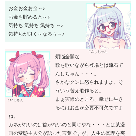
お金お金お金～♪
お金を貯めると～♪
気持ち 気持ち 気持ち ～♪
気持ちが良く～なるぅ～♪
てんしちゃん
煩悩全開な
歌を歌いながら登場とは流石て
んしちゃん・・・。
さかなクンに怒られますよ、そ
ういう替え歌作ると。
まぁ実際のところ、幸せに生き
ているさん
るにはお金が必要不可欠ですよ
ね。
カネがないのは首がないのと同じやな・・・とは某漫
画の変態主人公が語った言葉ですが、人生の真理を突