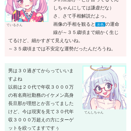
しちゃんにしては謙虚だな）
さ、さて手相解説だよっ。
画像の手相を観ると
の運命
水色
ているさん
線が～３５歳頃まで細かく生じ
てるけど、細かすぎて見えないね。
～３５歳頃までは不安定な運勢だったんだろうね。
男は３０過ぎてからっていいま
すよね
以前は２０代で年収３０００万
の有名商社勤務のイケメン高身
長旦那が理想とか言ってました
けど、今は現実を見て３０代年
てんしちゃん
収３０００万超えの方にターゲ
ットを絞ってますですぅ