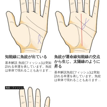
知能線に魚紋が出ている
魚紋が運命線知能線の交点
から生じ、太陽線のように
基本解説 魚紋(フィッシュ)は突如
昇る
訪れる幸運を表しています。魚紋
は単体で現れることもあります
基本解説魚紋(フィッシュ)は突如
が、他の線にくっつく形で現れる
訪れる幸運を表しています。魚紋
ことも多々あります。その場合、
は単体で現れることもあります
くっついた線の意味に関連した幸
が、他の線にくっつく形で現れる
運という意味合いになります。フ
ことも多々あります。その場合、
魚紋・フィッシュ
ィッシュが知能線に出ている場...
くっついた線の意味に関連した幸
運という意味合いになります。フ
ィッシュの現れ方の中で最も強
力...