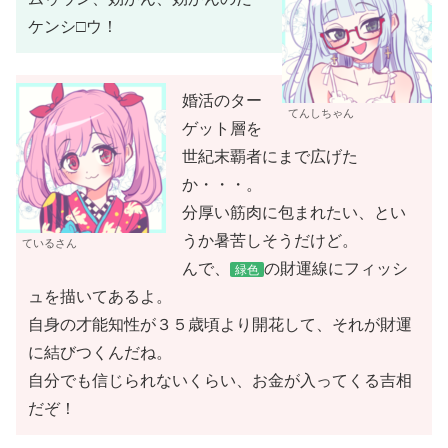
ケンシ□ウ！
婚活のター
てんしちゃん
ゲット層を
世紀末覇者にまで広げた
か・・・。
分厚い筋肉に包まれたい、とい
うか暑苦しそうだけど。
ているさん
んで、
の財運線にフィッシ
緑色
ュを描いてあるよ。
自身の才能知性が３５歳頃より開花して、それが財運
に結びつくんだね。
自分でも信じられないくらい、お金が入ってくる吉相
だぞ！