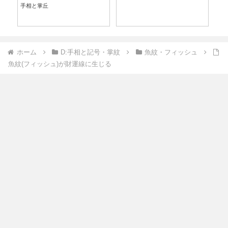
手相と掌丘
ホーム
D:手相と記号・掌紋
魚紋・フィッシュ
魚紋(フィッシュ)が財運線に生じる