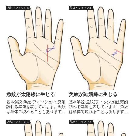
この線が明確に刻まれていること
が、他の線にくっつく形で現れる
は極めて希です。明確に刻まれて
ことも多々あります。その場合、
魚紋・フィッシュ
魚紋・フィッシュ
いる場合、運勢が劇的に好転する
くっついた線の意味に関連した幸
ことは間違いないでしょう。それ
運という意味合いになります。魚
ほど貴重な線です。現れる位置
紋が旅行線に現れているような...
に...
魚紋が太陽線に生じる
魚紋が結婚線に生じる
基本解説 魚紋(フィッシュ)は突如
基本解説 魚紋(フィッシュ)は突如
訪れる幸運を表しています。魚紋
訪れる幸運を表しています。魚紋
は単体で現れることもあります
は単体で現れることもあります
が、他の線にくっつく形で現れる
が、他の線にくっつく形で現れる
ことも多々あります。その場合、
ことも多々あります。その場合、
魚紋・フィッシュ
魚紋・フィッシュ
くっついた線の意味に関連した幸
くっついた線の意味に関連した幸
運という意味合いになります。太
運という意味合いになります。結
陽線に生じた魚紋は、突然訪れ...
婚線に魚紋が生じている場合、...