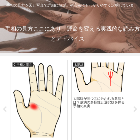
手相の見方を図と写真で詳細に解説。初心者にもわかりやすく説明していま
す。
手相の見方ここにあり！運命を変える実践的な読み方
とアドバイス
C:手相と掌丘
太陽線
B:
人
太陽線が三つ叉に分かれる意味と
は？成功の多様性と選択肢を探る
手相の真実
が