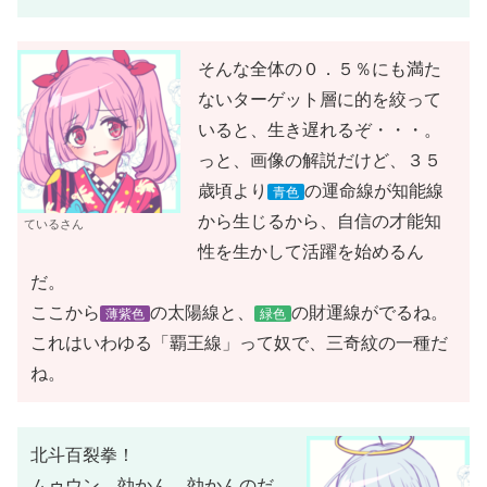
そんな全体の０．５％にも満た
ないターゲット層に的を絞って
いると、生き遅れるぞ・・・。
っと、画像の解説だけど、３５
歳頃より
の運命線が知能線
青色
から生じるから、自信の才能知
ているさん
性を生かして活躍を始めるん
だ。
ここから
の太陽線と、
の財運線がでるね。
薄紫色
緑色
これはいわゆる「覇王線」って奴で、三奇紋の一種だ
ね。
北斗百裂拳！
ムゥウン、効かん、効かんのだ