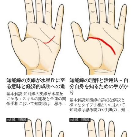
て伸びることが多いです。知能...
意味を持つ線です。知能線は思考
や知性を、生命線は生命力や健康
を...
知能線の支線が水星丘に至
知能線の理解と活用法 – 自
る意味と経済的成功への道
分自身を知るための手がか
り
基本解説 知能線の支線が水星丘
に至る：スキルの開花と金運の関
基本解説知能線の詳細な解説と
係手相において知能線は、思考や
様々なタイプ手相占いにおいて、
判断力、知的な活動を象徴する重
知能線は思考能力や判断力、知識
要な線です。その支線が水星丘に
の広がりを象徴する重要な要素で
至る場合、特にスキルや才能が開
す。この線の形状や位置は、個人
知能線・頭脳線
知能線・頭脳線
花し、それが金運や経済的成功に
の性格や能力を反映します。本稿
結びつくことを示唆していま
では、知能線についての詳細な解
す。...
説を行い、さまざまなタイプの知