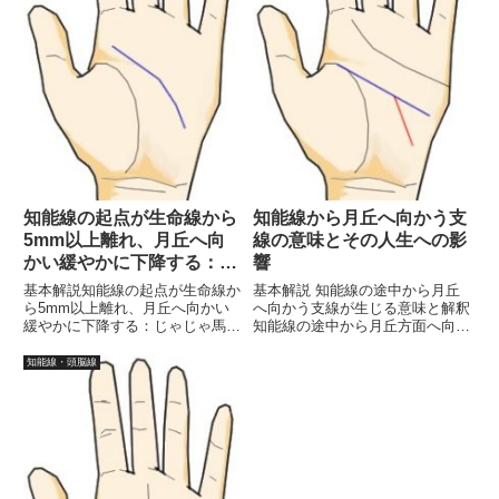
知能線の起点が生命線から
知能線から月丘へ向かう支
5mm以上離れ、月丘へ向
線の意味とその人生への影
かい緩やかに下降する：じ
響
ゃじゃ馬で落ち着きがない
基本解説知能線の起点が生命線か
基本解説 知能線の途中から月丘
特性とその影響
ら5mm以上離れ、月丘へ向かい
へ向かう支線が生じる意味と解釈
緩やかに下降する：じゃじゃ馬で
知能線の途中から月丘方面へ向か
落ち着きがない特性とその影響は
う支線が生じる場合、手相におい
じめに手相は、私たちの性格や運
ては特定の意味や解釈が考えられ
知能線・頭脳線
命を示す重要な手がかりを提供し
ます。この特徴は、個人の知能や
ます。その中でも知能線は、思考
思考スタイル、感受性に関連して
や判断力を象徴する線であり、
おり、また、人生における様々
そ...
な...