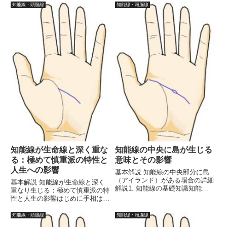
知能線・頭脳線
知能線・頭脳線
知能線が生命線と深く重な
知能線の中央に島が生じる
る：極めて慎重派の特性と
意味とその影響
人生への影響
基本解説 知能線の中央部分に島
（アイランド）がある場合の詳細
基本解説 知能線が生命線と深く
解説1. 知能線の基礎知識知能線
重なり生じる：極めて慎重派の特
は、手相において思考、判断力、
性と人生の影響はじめに手相は、
創造性を象徴する線です。この線
私たちの性格や運命を読み解くた
は、手のひらの中央から伸び、通
めの貴重な手段です。その中で
知能線・頭脳線
知能線・頭脳線
常は人差し指と中指の間に向かっ
も、知能線と生命線は特に重要な