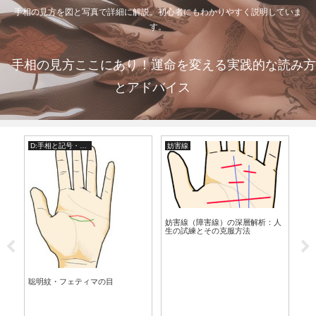
手相の見方を図と写真で詳細に解説。初心者にもわかりやすく説明していま
す。
手相の見方ここにあり！運命を変える実践的な読み方
とアドバイス
妨害線
知能線・頭脳線
太陽線
害線（障害線）の深層解析：人
知能線の起点部分が鎖状態である
太陽線の特徴
の試練とその克服方法
生に潜む成功