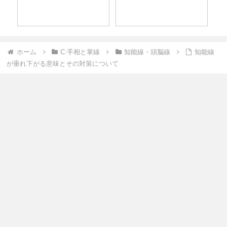
ホーム
C:手相と掌線
知能線・頭脳線
知能線
が垂れ下がる意味とその対策について