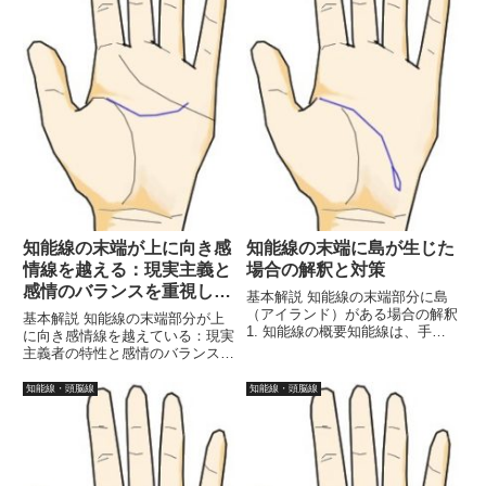
能...
知能線の末端が上に向き感
知能線の末端に島が生じた
情線を越える：現実主義と
場合の解釈と対策
感情のバランスを重視した
基本解説 知能線の末端部分に島
成功法則
（アイランド）がある場合の解釈
基本解説 知能線の末端部分が上
1. 知能線の概要知能線は、手の
に向き感情線を越えている：現実
ひらにおける主要な線の一つで、
主義者の特性と感情のバランスは
思考能力、知性、判断力、創造性
じめに手相占いは、人間の性格や
などを反映しています。この線が
運命を読み解く一つの方法として
知能線・頭脳線
知能線・頭脳線
どのように刻まれているかによっ
広く用いられています。中でも、
て、個人の思考スタイルや学習...
知能線（頭脳線）はその人の思考
や知性、判断力を示す重要な線
で...