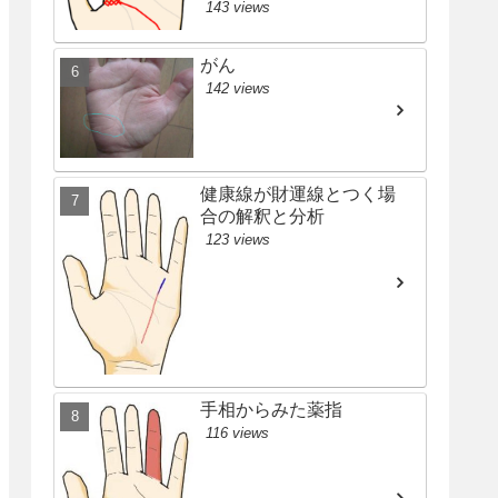
143 views
がん
142 views
健康線が財運線とつく場
合の解釈と分析
123 views
手相からみた薬指
116 views