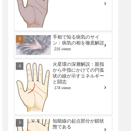
手相で知る病気のサイ
ン：病気の相を徹底解説
216 views
火星環の深層解説：親指
から中指にかけての円弧
状の線が示すエネルギー
と闘志
174 views
知能線の起点部分が鎖状
態である