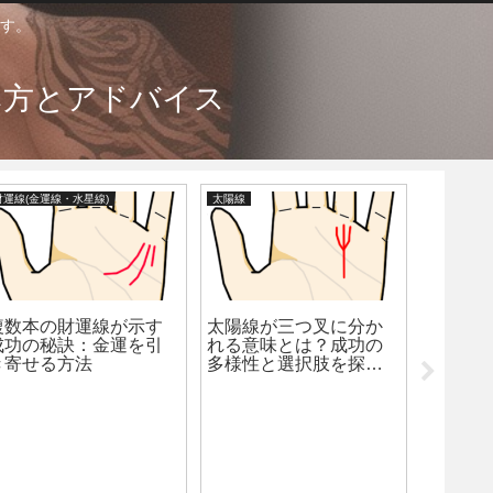
す。
み方とアドバイス
財運線(金運線・水星線)
太陽線
結婚線
複数本の財運線が示す
太陽線が三つ叉に分か
成功の秘訣：金運を引
れる意味とは？成功の
き寄せる方法
多様性と選択肢を探る
手相の真実
複雑な
する二