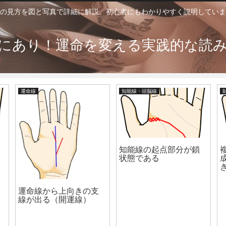
の見方を図と写真で詳細に解説。初心者にもわかりやすく説明していま
にあり！運命を変える実践的な読
運命線
知能線・頭脳線
知能線の起点部分が鎖
状態である
運命線から上向きの支
線が出る（開運線）