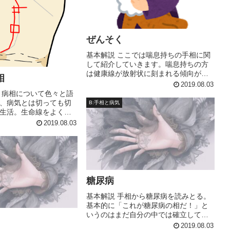
ぜんそく
基本解説 ここでは喘息持ちの手相に関
して紹介していきます。喘息持ちの方
は健康線が放射状に刻まれる傾向があ
相
るようです。また、生命線に乱れが生
2019.08.03
じていたり、生命線が著しく弱い部分
、病相について色々と語
がある傾向にあります。
、病気とは切っても切
B:手相と病気
生活。生命線をよく見
の時期というのがわか
2019.08.03
、生命線の上にある四
が「四角い箱の中に閉
という意味があります...
糖尿病
基本解説 手相から糖尿病を読みとる。
基本的に「これが糖尿病の相だ！」と
いうのはまだ自分の中では確立してい
ないので、これから随時研究していく
2019.08.03