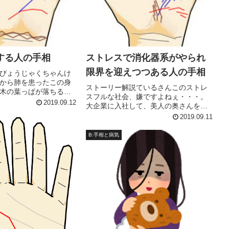
する人の手相
ストレスで消化器系がやられ
限界を迎えつつある人の手相
びょうじゃくちゃんけ
から肺を患ったこの身
ストーリー解説ているさんこのストレ
木の葉っぱが落ちるま
スフルな社会、嫌ですよねぇ・・・。
れるかしら・・・。て
2019.09.12
大企業に入社して、美人の奥さんをも
じゃくちゃん、健康診
らって、かわいい子供を育てて、新築
2019.09.11
落ちてたけど全部Ａ判
の家を買って。そんな幸せな人生を夢
よかったね！びょうじ
見ながら必死に勉強し、ストレス漬け
B:手相と病気
で社会に出たら、そこに待ち構えてい
た...