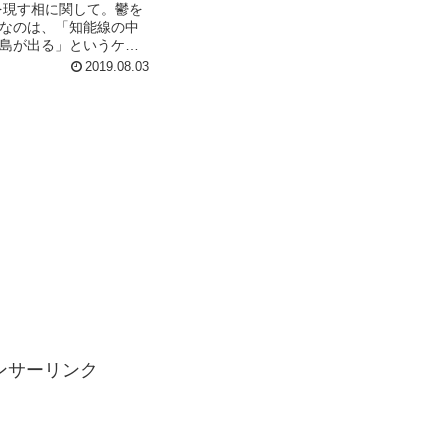
事にします。鑑定の際に「私は糖尿病
を現す相に関して。鬱を
です」と申告してくれた方の鑑定から
なのは、「知能線の中
共通点を導き・・・といった感じにな...
島が出る」というケー
にして見かける相で、
2019.08.03
より過度のストレスが
通っていた頃に出たこ
私の実際の経験から言...
ンサーリンク