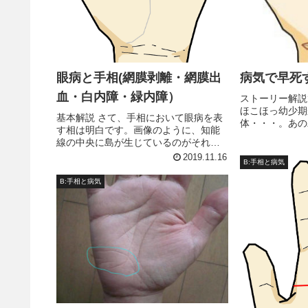
眼病と手相(網膜剥離・網膜出
病気で早死
血・白内障・緑内障）
ストーリー解説
ほこほっ幼少期
基本解説 さて、手相において眼病を表
体・・・。あの
す相は明白です。画像のように、知能
で、私は生きら
線の中央に島が生じているのがそれで
いるさんびょう
すね。この相は実際、私の左手にある
2019.11.16
断結果がそこに
B:手相と病気
相です。私は大変に眼が悪く、裸眼で
定みたいだね、
０．０１、矯正視力０．３程しかあり
B:手相と病気
ゃ...
ません。というのも、私は極度の近視...