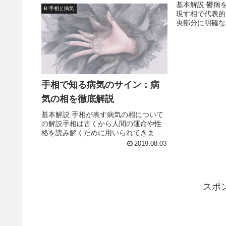
基本解説 鬱病
けられ、好きなことが出来、今、とて
B:手相と病気
現す相で代表的
も幸せな人生を歩ませていただい...
央部分に明確な
ス。これは往々
実際私も仕事に
貯まり、病院に
とがあります。
手相で知る病気のサイン：病
気の相を徹底解説
基本解説 手相が表す病気の相について
の解説手相は古くから人間の運命や性
格を読み解くために用いられてきまし
たが、身体の健康状態や病気のリスク
2019.08.03
を示す手がかりも含まれています。手
のひらや指に現れる線や丘、形状は、
肉体的・精神的な健康に関する情報を...
スポ