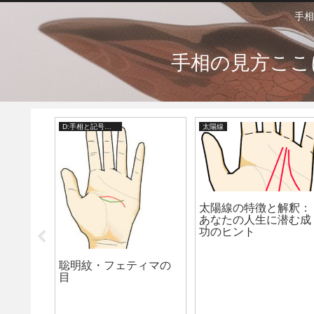
手相
手相の見方ここ
D:手相と記号・掌紋
太陽線
太陽線の特徴と解釈：
あなたの人生に潜む成
功のヒント
死相：
聡明紋・フェティマの
る方法
目