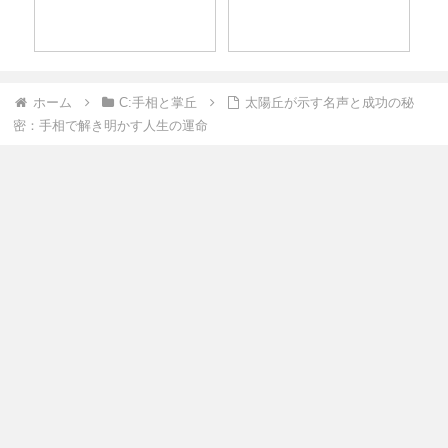
ホーム
C:手相と掌丘
太陽丘が示す名声と成功の秘
密：手相で解き明かす人生の運命