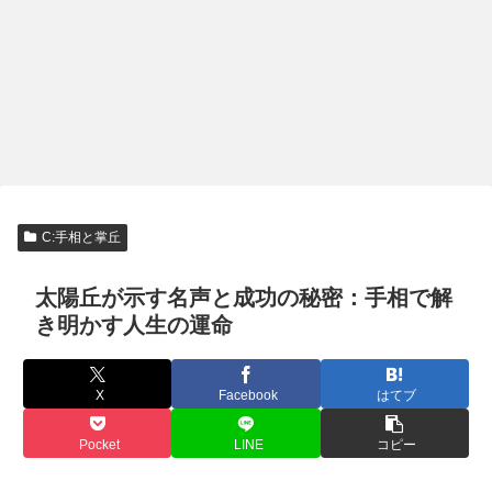
C:手相と掌丘
太陽丘が示す名声と成功の秘密：手相で解
き明かす人生の運命
X
Facebook
はてブ
Pocket
LINE
コピー