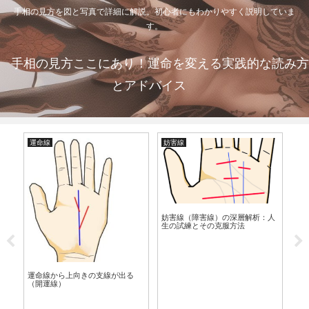
手相の見方を図と写真で詳細に解説。初心者にもわかりやすく説明していま
す。
手相の見方ここにあり！運命を変える実践的な読み方
とアドバイス
運命線
妨害線
財
ン
妨害線（障害線）の深層解析：人
複
生の試練とその克服方法
訣
運命線から上向きの支線が出る
（開運線）