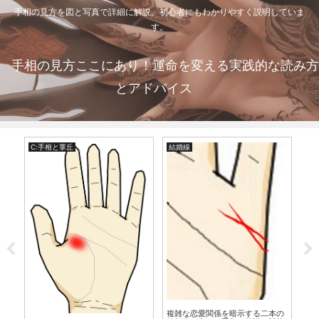
手相の見方を図と写真で詳細に解説。初心者にもわかりやすく説明していま
す。
手相の見方ここにあり！運命を変える実践的な読み方
とアドバイス
C:手相と掌丘
結婚線
手
線
爪
複雑な恋愛関係を暗示する二本の