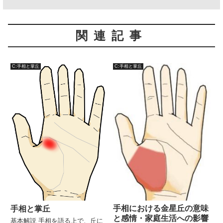
関連記事
C:手相と掌丘
C:手相と掌丘
手相における金星丘の意味
手相と掌丘
と感情・家庭生活への影響
基本解説 手相を語る上で、丘に