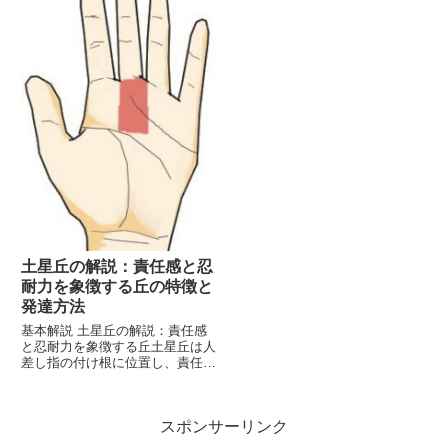
されています。手の平の小指側に
における成功に関連しています。
位置し、消極性、自制心、そし
以下に、水星丘の特徴やその意
て...
味、...
土星丘の解説：責任感と忍
耐力を象徴する丘の特徴と
発達方法
基本解説 土星丘の解説：責任感
と忍耐力を象徴する丘土星丘は人
差し指の付け根に位置し、責任
感、忍耐力、自己規律、そして知
恵を象徴する丘です。この丘の発
達具合は、個人の人生観、目標へ
スポンサーリンク
のアプローチ、そして問題解決能
力を反映しています。以下では、