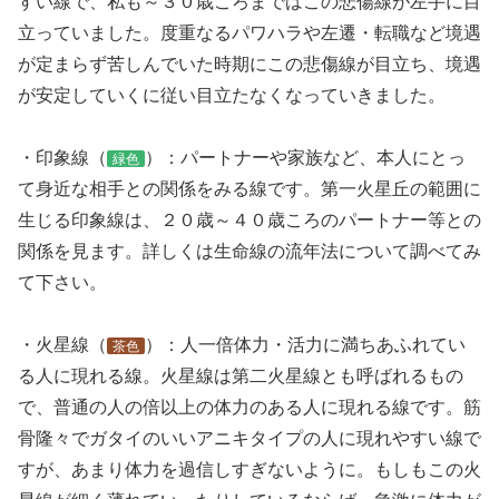
すい線で、私も～３０歳ころまではこの悲傷線が左手に目
立っていました。度重なるパワハラや左遷・転職など境遇
が定まらず苦しんでいた時期にこの悲傷線が目立ち、境遇
が安定していくに従い目立たなくなっていきました。
・印象線（
）：パートナーや家族など、本人にとっ
緑色
て身近な相手との関係をみる線です。第一火星丘の範囲に
生じる印象線は、２０歳～４０歳ころのパートナー等との
関係を見ます。詳しくは生命線の流年法について調べてみ
て下さい。
・火星線（
）：人一倍体力・活力に満ちあふれてい
茶色
る人に現れる線。火星線は第二火星線とも呼ばれるもの
で、普通の人の倍以上の体力のある人に現れる線です。筋
骨隆々でガタイのいいアニキタイプの人に現れやすい線で
すが、あまり体力を過信しすぎないように。もしもこの火