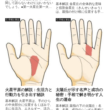
関して語らないわけにはいかない
基本解説 金星丘の全体的な意味
でしょう。●第一火星丘第一火星
と役割金星丘（きんせいきゅう）
丘は攻撃性・積極性・闘争心を表
は、親指の付け根に位置する手の
す丘です。この部位から生じた障
ひらの部分で、手相において非常
害線が生命線・運命線を切ると、
に重要な意味を持つ丘のひとつで
C:手相と掌丘
C:手相と掌丘
ライバルからの妨害によって運勢
す。この部分は、一般的に生命
に大きな悪影響を与えられるこ
力、愛情、情熱、感受性、そして
と...
家庭生活の象徴とされています。
金...
火星平原の解説：生活力と
太陽丘が示す名声と成功の
行動力を引き出す秘訣
秘密：手相で解き明かす人
生の運命
基本解説 火星平原は、手のひら
の中央部分に位置するくぼみで、
基本解説 薬指の下の太陽丘：名
主に生活力、エネルギー、活力、
声、名誉、成功のシンボル手相に