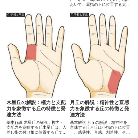
そして行動力を象徴しています。
おいて、薬指の下に位置する太陽
この部位は、戦う精神や競争心、
丘は非常に重要な意味を持ってい
そして持続力を示すとされていま
ます。太陽丘はその名の通り、太
C:手相と掌丘
C:手相と掌丘
す。以下に、火星平原の特徴、そ
陽に象徴される明るさ、成功、名
の意味、そしてそのケア方法に
声、栄光を表し、人生における達
つ...
成や自己表現に大きく関与しま
す...
木星丘の解説：権力と支配
月丘の解説：精神性と直感
力を象徴する丘の特徴と発
力を象徴する丘の特徴と発
達方法
達方法
基本解説 木星丘の解説：権力・
基本解説 月丘の解説：精神性を
支配力を意味する丘木星丘は、人
意味する丘月丘は小指の下に位置
差し指の付け根に位置する丘であ
し、感受性、直感、創造性、そし
り、主に権力、支配力、自己主
て精神性を象徴する丘です。この