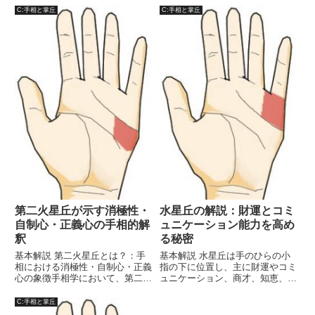
張、そして野心を象徴する重要な
丘の発達具合や形状は、個人の内
C:手相と掌丘
C:手相と掌丘
部位です。この丘の発達具合は、
面的な世界、精神的な成長、感情
その人のリーダーシップの資質や
の深さを反映するとされます。以
社会的地位、自己実現の意欲を反
下では、月丘の特徴、意味、発
映...
達...
第二火星丘が示す消極性・
水星丘の解説：財運とコミ
自制心・正義心の手相的解
ュニケーション能力を高め
釈
る秘密
基本解説 第二火星丘とは？：手
基本解説 水星丘は手のひらの小
相における消極性・自制心・正義
指の下に位置し、主に財運やコミ
心の象徴手相学において、第二火
ュニケーション、商才、知恵、そ
星丘（だいにかせいきゅう）は、
して社交性を象徴しています。こ
非常に興味深い位置に存在し、特
の丘は、水星の影響を受けるた
C:手相と掌丘
定の個人的な特質や性格を示すと
め、特に話し方や取引、ビジネス