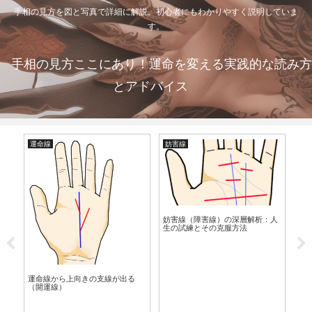
手相の見方を図と写真で詳細に解説。初心者にもわかりやすく説明していま
す。
手相の見方ここにあり！運命を変える実践的な読み方
とアドバイス
運命線
妨害線
生
妨害線（障害線）の深層解析：人
切
生の試練とその克服方法
｜
運命線から上向きの支線が出る
（開運線）