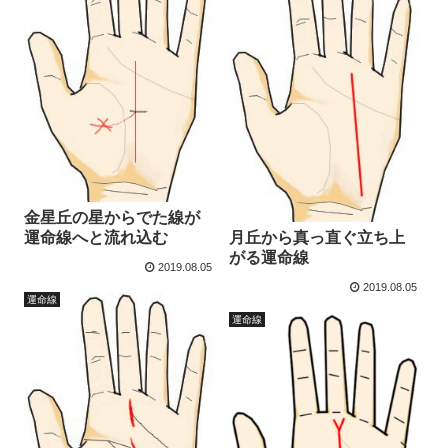
金星丘の星からでた線が
運命線へと流れ込む
月丘から真っ直ぐ立ち上
がる運命線
2019.08.05
2019.08.05
運命線
運命線