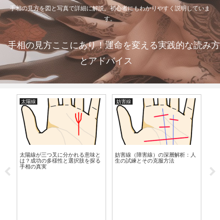
手相の見方を図と写真で詳細に解説。初心者にもわかりやすく説明していま
す。
手相の見方ここにあり！運命を変える実践的な読み方
とアドバイス
太陽線
妨害線
手
太陽線が三つ叉に分かれる意味と
妨害線（障害線）の深層解析：人
は？成功の多様性と選択肢を探る
生の試練とその克服方法
手相の真実
爪