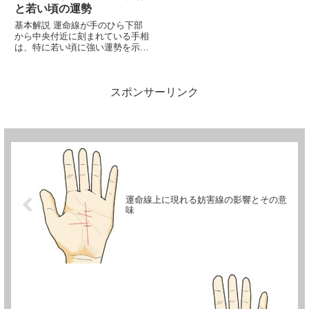
と若い頃の運勢
基本解説 運命線が手のひら下部
から中央付近に刻まれている手相
は、特に若い頃に強い運勢を示し
ています。この手相を持つ人は、
青春の時期において多くのチャン
スや成功を迎えることができ、将
スポンサーリンク
来的にもさらなる成長や発展が期
待される特徴があります。以下
で...
運命線上に現れる妨害線の影響とその意
味