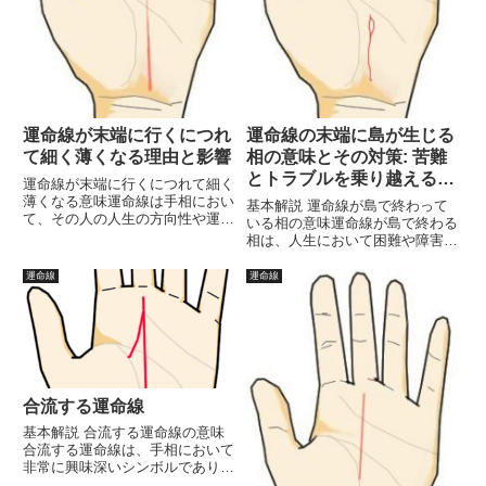
運命線が末端に行くにつれ
運命線の末端に島が生じる
て細く薄くなる理由と影響
相の意味とその対策: 苦難
とトラブルを乗り越えるた
運命線が末端に行くにつれて細く
めに
薄くなる意味運命線は手相におい
基本解説 運命線が島で終わって
て、その人の人生の方向性や運勢
いる相の意味運命線が島で終わる
を示す重要な線です。この運命線
相は、人生において困難や障害が
が末端に行くにつれて細く薄くな
長期的に続き、最終的にはその仕
る場合、どのような意味があるの
事やキャリアが終わりを迎える可
運命線
運命線
でしょうか。本記事では、運命線
能性を示唆する非常に注意深く見
が細く薄くなることが示す運勢
るべき手相の一つです。この相
の...
は、特定の時期や状況において、
何...
合流する運命線
基本解説 合流する運命線の意味
合流する運命線は、手相において
非常に興味深いシンボルであり、
持ち主の人生におけるさまざまな