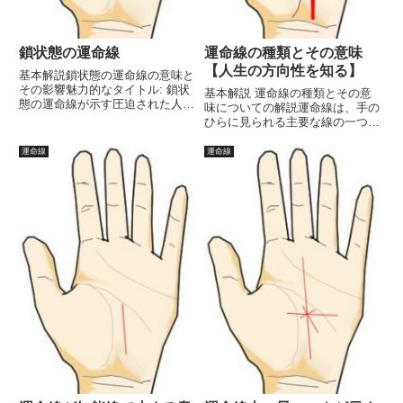
鎖状態の運命線
運命線の種類とその意味
【人生の方向性を知る】
基本解説鎖状態の運命線の意味と
その影響魅力的なタイトル: 鎖状
基本解説 運命線の種類とその意
態の運命線が示す圧迫された人生
味についての解説運命線は、手の
の深層分析はじめに手相占いにお
ひらに見られる主要な線の一つで
ける運命線は、個人の人生の道筋
あり、人生における運命や進むべ
や運勢を示す重要な要素の一つで
き道を示す線として古くから知ら
運命線
運命線
す。特に「鎖状態」の運命線は、
れています。この線は手相におい
その形状から持ち主の人生にお...
て、個人の職業やキャリアの運勢
を表すことが多く、人生の流れ
や...