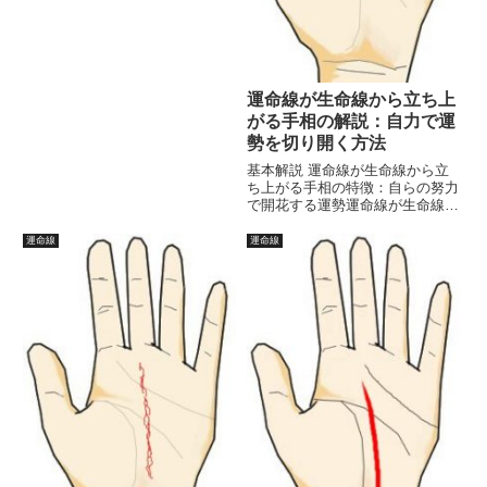
側面を示しています。この合流現
象は、運命線が他の運命線や知能
線、感情線などと結びついている
場合に見られます。以下では、
合...
運命線が生命線から立ち上
がる手相の解説：自力で運
勢を切り開く方法
基本解説 運命線が生命線から立
ち上がる手相の特徴：自らの努力
で開花する運勢運命線が生命線か
ら立ち上がる手相は、努力と自力
で人生を切り開く運命を示す非常
運命線
運命線
に重要な相です。この手相を持つ
人は、幼少期から周囲の助けより
も自分の力で道を切り開く強い
意...