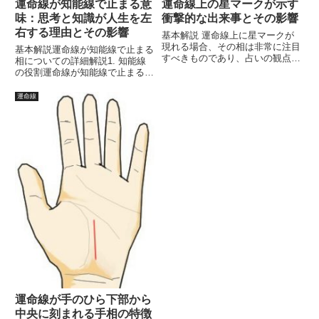
運命線が知能線で止まる意
運命線上の星マークが示す
味：思考と知識が人生を左
衝撃的な出来事とその影響
右する理由とその影響
基本解説 運命線上に星マークが
現れる場合、その相は非常に注目
基本解説運命線が知能線で止まる
すべきものであり、占いの観点か
相についての詳細解説1. 知能線
らは強烈な意味を持ちます。この
の役割運命線が知能線で止まる場
星マークは、運命における大きな
合、知能線の特性が運命に与える
転機や衝撃的な出来事を示し、時
影響が強調されます。知能線は、
運命線
にその人の人生を劇的に変えてし
思考力、分析力、判断力、コミュ
まうことがあります。一般的
ニケーション能力を示し、知識や
に、...
学びの深さを反映します。この...
運命線が手のひら下部から
中央に刻まれる手相の特徴